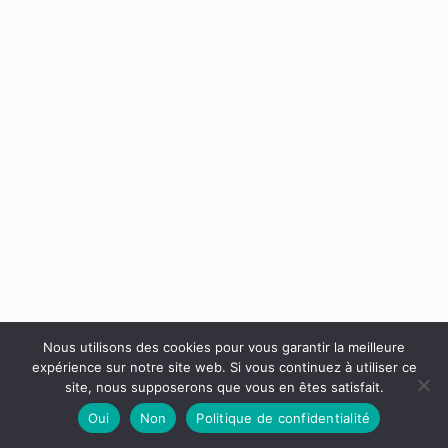
Aucun
résultat
Nous utilisons des cookies pour vous garantir la meilleure
expérience sur notre site web. Si vous continuez à utiliser ce
site, nous supposerons que vous en êtes satisfait.
Oui
Non
Politique de confidentialité
Mentions légales
Contactez nous
Copyright © 2026 - Thème WordPress par
Creative Themes
.