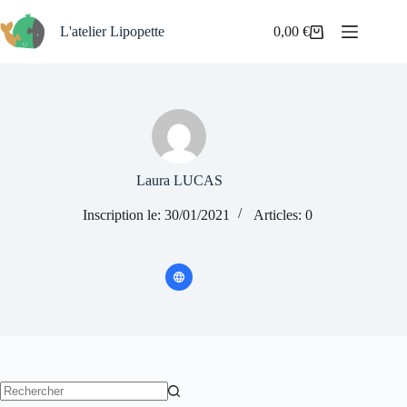
Passer
au
L'atelier Lipopette
0,00
€
Panier
contenu
d’achat
Laura LUCAS
Inscription le: 30/01/2021
Articles: 0