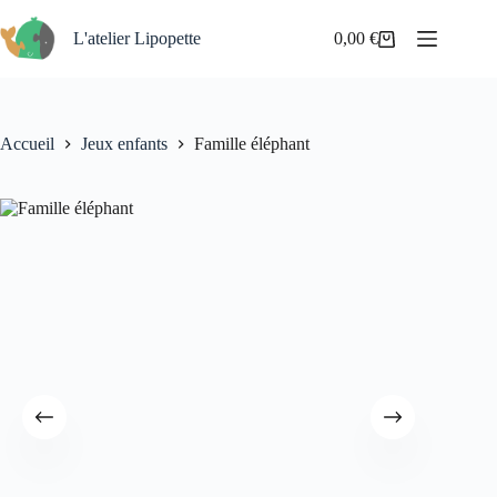
Passer
au
L'atelier Lipopette
0,00
€
Panier
contenu
d’achat
Accueil
Jeux enfants
Famille éléphant