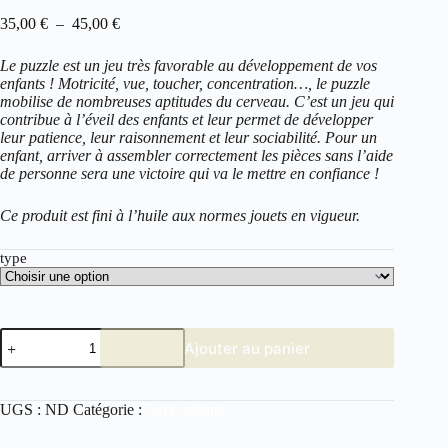
Plage
35,00
€
–
45,00
€
de
prix :
Le puzzle est un jeu très favorable au développement de vos
35,00 €
enfants ! Motricité, vue, toucher, concentration…, le puzzle
à
mobilise de nombreuses aptitudes du cerveau. C’est un jeu qui
45,00 €
contribue à l’éveil des enfants et leur permet de développer
leur patience, leur raisonnement et leur sociabilité. Pour un
enfant, arriver à assembler correctement les pièces sans l’aide
de personne sera une victoire qui va le mettre en confiance !
Ce produit est fini à l’huile aux normes jouets en vigueur.
type
quantité
Ajouter au panier
de
Famille
éléphant
UGS :
ND
Catégorie :
Jeux enfants